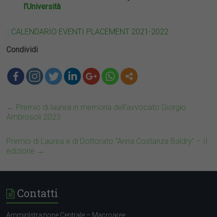
l’Università
::
CALENDARIO EVENTI PLACEMENT 2021-2022
Condividi
←
Premio di laurea in memoria dell’avvocato Giorgio
Ambrosoli 2023
Premio di Laurea e di Dottorato “Anna Costanza Baldry” – II
edizione
→
Contatti
AmminIstrazione Centrale – Macroaree