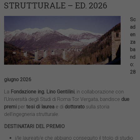
STRUTTURALE – ED. 2026
Sc
ad
en
za
ba
nd
o:
28
giugno 2026
La
Fondazione ing. Lino Gentilini
, in collaborazione con
l’Università degli Studi di Roma Tor Vergata, bandisce
due
premi
per
tesi di laurea
e di
dottorato
sulla storia
dell’ingegneria strutturale.
DESTINATARI DEL PREMIO
i/le laureati/e che abbiano conseguito il titolo di studio