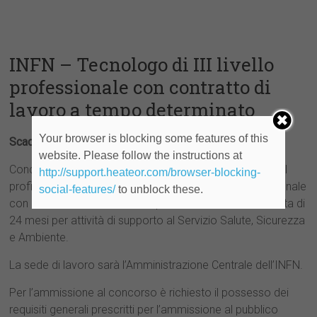
INFN – Tecnologo di III livello
professionale con contratto di
lavoro a tempo determinato
Your browser is blocking some features of this
Scadenza: 8 luglio 2026
website. Please follow the instructions at
Concorso pubblico per titoli ed esami per un posto per il
http://support.heateor.com/browser-blocking-
profilo professionale di Tecnologo di III livello professionale
social-features/
to unblock these.
con contratto di lavoro a tempo determinato della durata di
24 mesi per attività di supporto al Servizio Salute, Sicurezza
e Ambiente.
La sede di lavoro sarà l’Amministrazione Centrale dell’INFN.
Per l’ammissione al concorso è richiesto il possesso dei
requisiti generali prescritti per l’ammissione al pubblico