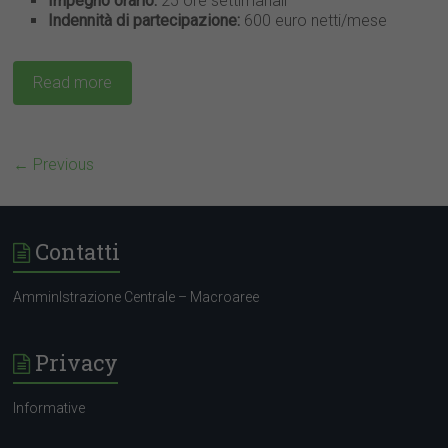
Impegno orario:
25 ore settimanali
Indennità di partecipazione:
600 euro netti/mese
Read more
← Previous
Contatti
AmminIstrazione Centrale – Macroaree
Privacy
Informative