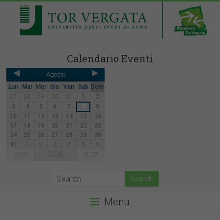
Calendario Eventi
Agosto
Lun
Mar
Mer
Gio
Ven
Sab
Dom
27
28
29
30
31
1
2
3
4
5
6
7
8
9
10
11
12
13
14
15
16
17
18
19
20
21
22
23
24
25
26
27
28
29
30
31
1
2
3
4
5
6
2026
2025
2027
Menu