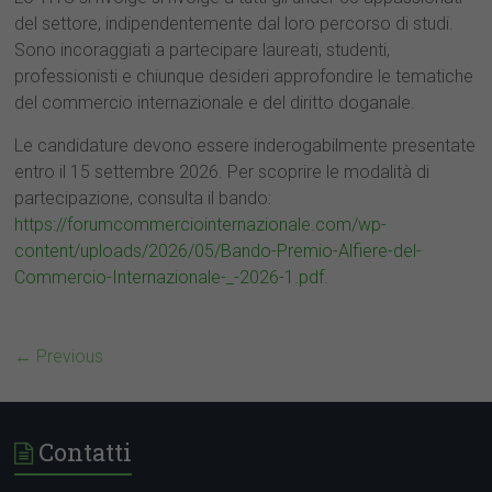
del settore, indipendentemente dal loro percorso di studi.
Sono incoraggiati a partecipare laureati, studenti,
professionisti e chiunque desideri approfondire le tematiche
del commercio internazionale e del diritto doganale.
Le candidature devono essere inderogabilmente presentate
entro il 15 settembre 2026. Per scoprire le modalità di
partecipazione, consulta il bando:
https://forumcommerciointernazionale.com/wp-
content/uploads/2026/05/Bando-Premio-Alfiere-del-
Commercio-Internazionale-_-2026-1.pdf
.
← Previous
Contatti