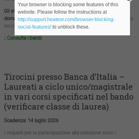
Your browser is blocking some features of this
Gli studenti e le studentesse possono compilare la
website. Please follow the instructions at
domanda di partecipazione
, secondo le indicazioni riportate
http://support.heateor.com/browser-blocking-
nei rispettivi bandi,
dal 23/06/2026 al 07/07/2026
.
social-features/
to unblock these.
::
Consulta i bandi
Tirocini presso Banca d’Italia –
Laureati a ciclo unico/magistrale
in vari corsi specificati nel bando
(verificare classe di laurea)
Scadenza: 14 luglio 2026
I requisiti per la partecipazione alla selezione sono i