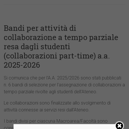
Bandi per attività di
collaborazione a tempo parziale
resa dagli studenti
(collaborazioni part-time) a.a.
2025-2026
Si comunica che per l’A.A. 2025/2026 sono stati pubblicati
n. 6 bandi di selezione per l’assegnazione di collaborazioni a
tempo parziale rivolte agli studenti dell’Ateneo.
Le collaborazioni sono finalizzate allo svolgimento di
attività connesse ai servizi resi dall’Ateneo.
I bandi divisi per ciascuna Macroarea/Facoltà sono
consultabili nella sezione allegati.