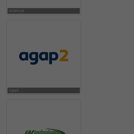
Accenture
Agap2