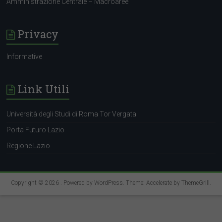
AmminIstrazione Centrale – Macroaree
Privacy
Informative
Link Utili
Università degli Studi di Roma Tor Vergata
Porta Futuro Lazio
Regione Lazio
Copyright © 2026
. Powered by
WordPress
. Theme: Accelerate by
ThemeGrill
.