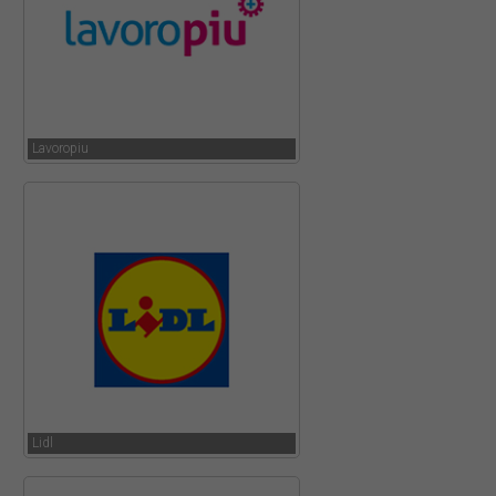
Lavoropiu
Lidl