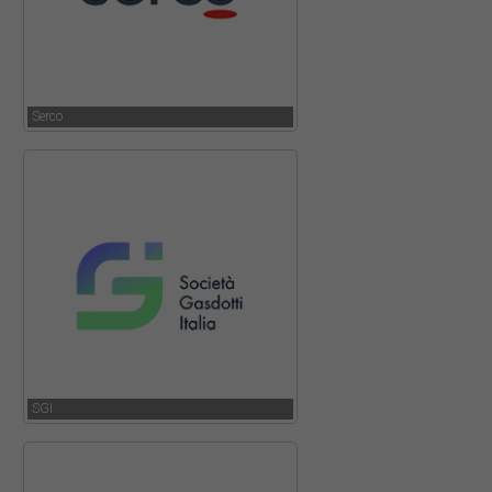
Serco
SGI