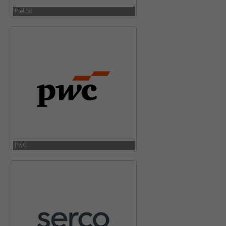
Prelios
PwC