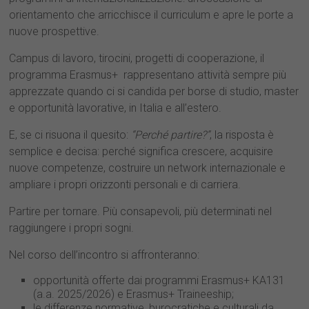
orientamento che arricchisce il curriculum e apre le porte a
nuove prospettive.
Campus di lavoro, tirocini, progetti di cooperazione, il
programma Erasmus+ rappresentano attività sempre più
apprezzate quando ci si candida per borse di studio, master
e opportunità lavorative, in Italia e all’estero.
E, se ci risuona il quesito:
“Perché partire?”
, la risposta è
semplice e decisa: perché significa crescere, acquisire
nuove competenze, costruire un network internazionale e
ampliare i propri orizzonti personali e di carriera.
Partire per tornare. Più consapevoli, più determinati nel
raggiungere i propri sogni.
Nel corso dell’incontro si affronteranno:
opportunità offerte dai programmi Erasmus+ KA131
(a.a. 2025/2026) e Erasmus+ Traineeship;
le differenze normative, burocratiche e culturali da