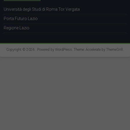
Università degli Studi di Roma Tor Vergata
Porta Futuro Lazio
Regione Lazio
Copyright © 2026
. Powered by
WordPress
. Theme: Accelerate by
ThemeGrill
.