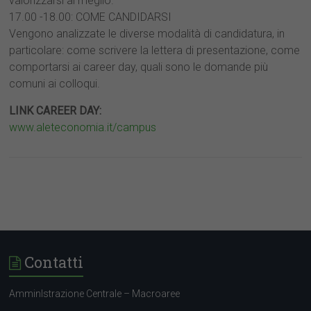
valorizzarsi al meglio.
17.00 -18.00: COME CANDIDARSI
Vengono analizzate le diverse modalità di candidatura, in
particolare: come scrivere la lettera di presentazione, come
comportarsi ai career day, quali sono le domande più
comuni ai colloqui.
LINK CAREER DAY:
www.aleteconomia.it/campus
Contatti
AmminIstrazione Centrale – Macroaree