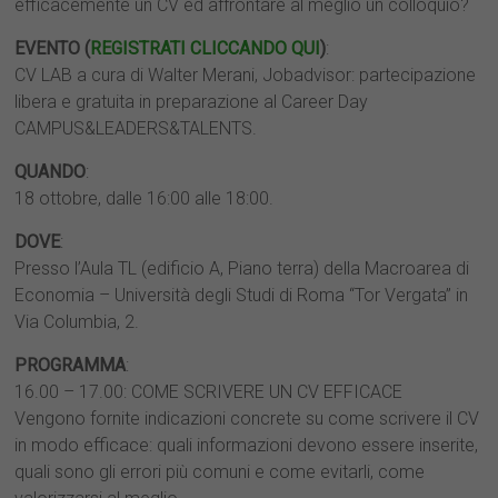
efficacemente un CV ed affrontare al meglio un colloquio?
EVENTO (
REGISTRATI CLICCANDO QUI
)
:
CV LAB a cura di Walter Merani, Jobadvisor: partecipazione
libera e gratuita in preparazione al Career Day
CAMPUS&LEADERS&TALENTS.
QUANDO
:
18 ottobre, dalle 16:00 alle 18:00.
DOVE
:
Presso l’Aula TL (edificio A, Piano terra) della Macroarea di
Economia – Università degli Studi di Roma “Tor Vergata” in
Via Columbia, 2.
PROGRAMMA
:
16.00 – 17.00: COME SCRIVERE UN CV EFFICACE
Vengono fornite indicazioni concrete su come scrivere il CV
in modo efficace: quali informazioni devono essere inserite,
quali sono gli errori più comuni e come evitarli, come