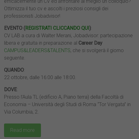
efficacemente un CV ed affrontare al meglio un colloquio?
Ottimizza il tuo cv e ascolti i preziosi consigli dei
professionisti Jobadvisor!
EVENTO (
REGISTRATI CLICCANDO QUI
)
:
CV LAB a cura di Walter Merani, Jobadvisor: partecipazione
libera e gratuita in preparazione al
Career Day
CAMPUS&LEADERS&TALENTS
, che si svolgerà il giorno
seguente.
QUANDO
:
22 ottobre, dalle 16:00 alle 18:00.
DOVE
:
Presso l’Aula TL (edificio A, Piano terra) della Facoltà di
Economia – Università degli Studi di Roma “Tor Vergata” in
Via Columbia, 2.
Read more