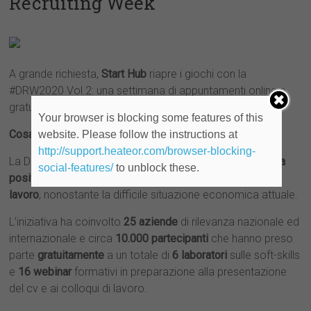
Recruiting Week
A grande richiesta,
Start Hub
riapre i giochi con la
#DRW2020 Vol.2: una settimana di appuntamenti online e
gratuiti per ricevere formazione e trovare lavoro.
Your browser is blocking some features of this
Cosa è successo nella prima edizione?
website. Please follow the instructions at
http://support.heateor.com/browser-blocking-
La Digital Recruiting Week è stata una grande
esperienza
social-features/
to unblock these.
positiva
, che ha mostrato il
lato
attivo del mercato del
lavoro
, nonostante la difficile situazione economica attuale.
L’iniziativa ha coinvolto
25 aziende
di rilevanza nazionale ed
internazionale e circa
10.000 partecipanti
che hanno preso
parte
gratuitamente
a un totale di
6 laboratori
sulle soft-skills
e
16 webinar
formativi in preparazione alla presentazione
del cv e ai colloqui di lavoro.