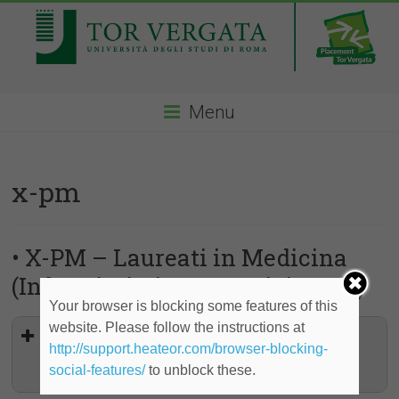
Menu
x-pm
• X-PM – Laureati in Medicina
(Infermieristica, Ostetricia, OSS)
Your browser is blocking some features of this
website. Please follow the instructions at
Infermieri, Ostetriche, Operatori
http://support.heateor.com/browser-blocking-
Socio-Sanitari – Tempo
indeterminato, Germania
social-features/
to unblock these.