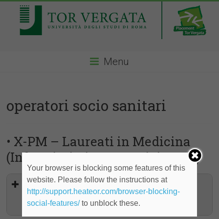
Menu
operatori socio sanitari
• X-PM – Laureati in Medicina
(Infermieristica, Ostetricia, OSS)
Your browser is blocking some features of this
website. Please follow the instructions at
Infermieri, Ostetriche, Operatori
http://support.heateor.com/browser-blocking-
Socio-Sanitari – Tempo
indeterminato, Germania
social-features/
to unblock these.