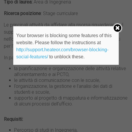
Tipo di laurea:
Area di Ingegneria
Ricerca posizione
: Stage curriculare
Le principali attività da affidare alla risorsa riguarderanno il
supporto all’Ufficio Orientamento-PCTO di Ateneo
Your browser is blocking some features of this
nell’organizzazione e gestione delle attività e dei progetti
website. Please follow the instructions at
per l’a.a. 2023-2024
http://support.heateor.com/browser-blocking-
social-features/
to unblock these.
In particolare la risorsa, si occuperà di supportare:
la pianificazione e organizzazione delle attività relative
all’orientamento e ai PCTO,
le attività di comunicazione con le scuole,
l’organizzazione, la gestione e l’analisi dei dati di
studenti e scuole,
supporto al progetto di mappatura e informatizzazione
di alcuni processi dell’ufficio.
Requisiti:
Percorso di studi in Ingegneria,