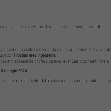
ciative utili a dimostrare il possesso dei requisiti predetti.
ncati dovranno inoltrare domanda e curriculum vitae, entro la data
ggetto:
Tirocinio area ingegneria
denti esperienze professionali ed eventuali titoli ritenuti utili ai 
3 maggio 2024
.
rmati per mail dell’esito della selezione. In caso si reputasse n