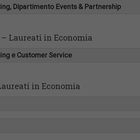
ting, Dipartimento Events & Partnership
a – Laureati in Economia
ting e Customer Service
l
aureati in Economia
passione” per il mercato automobilistico
l
passione” per il mercato automobilistico