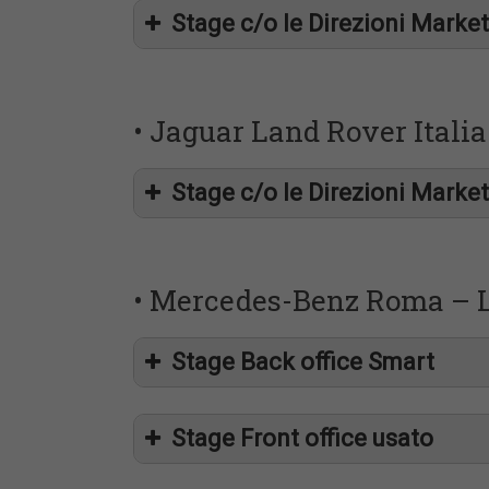
Stage c/o le Direzioni Marke
• Jaguar Land Rover Itali
Stage c/o le Direzioni Marke
neo-laureato
• Mercedes-Benz Roma – L
Stage Back office Smart
ottima conoscenza della lingua inglese
Stage Front office usato
neo-laureato