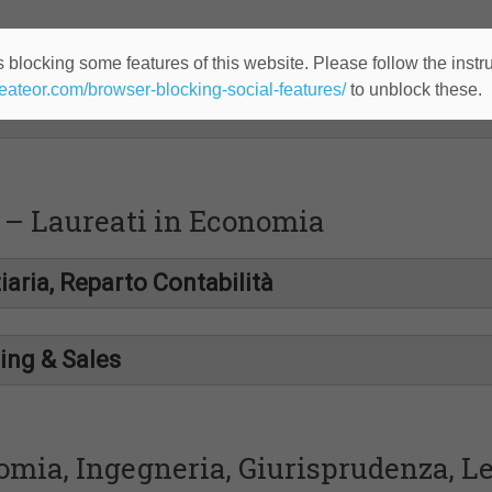
a – Laureati in Economia
 blocking some features of this website. Please follow the instru
heateor.com/browser-blocking-social-features/
to unblock these.
a – Laureati in Economia
iaria, Reparto Contabilità
h
relocating through-out Italy
ing & Sales
110) o
laureando
con alcuni esami ancora da sostenere (media a
onale “
passione” per il mercato automobilistico
;
articolar modo excel e powerpoint;
omia, Ingegneria, Giurisprudenza, Le