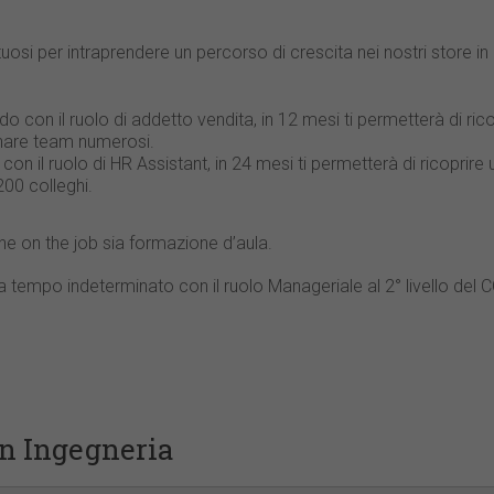
uosi per intraprendere un percorso di crescita nei nostri store in
ndo con il ruolo di addetto vendita, in 12 mesi ti permetterà di ric
inare team numerosi.
 con il ruolo di HR Assistant, in 24 mesi ti permetterà di ricoprir
00 colleghi.
ne on the job sia formazione d’aula.
 a tempo indeterminato con il ruolo Manageriale al 2° livello de
in Ingegneria