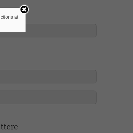
ctions at
lmeno di 28/30);
ttere