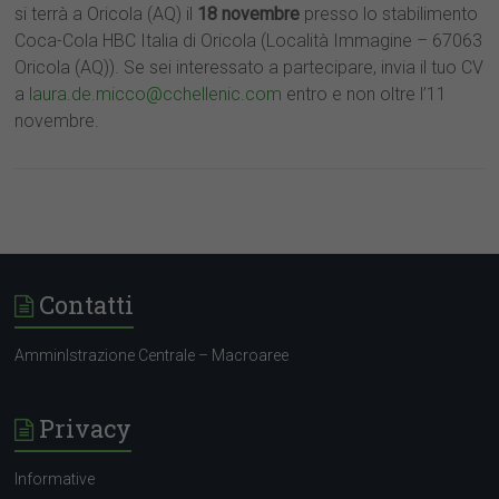
si terrà a Oricola (AQ) il
18 novembre
presso lo stabilimento
quisition/23666?c=cchellenic
Coca-Cola HBC Italia di Oricola (Località Immagine – 67063
Oricola (AQ)). Se sei interessato a partecipare, invia il tuo CV
a
laura.de.micco@cchellenic.com
entro e non oltre l’11
novembre.
Contatti
AmminIstrazione Centrale – Macroaree
Privacy
Informative