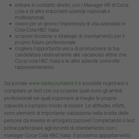
entrare in contatto diretto con i Manager HR di Coca
livello B2)
cola e di altre importanti aziende nazionali e
Buon livello di conoscenza del Pacchetto Office
multinazionali
Capacità di lavorare in Team e doti
vivere per un giorno l’esperienza di vita aziendale in
organizzative
Cola-Cola HBC Italia
Tipo di contratto
scoprire tecniche e strategie di orientamento per il
Compenso
proprio futuro professionale
Sede di lavoro
cogliere l’opportunità unica di promuovere la tua
candidatura relativamente alle vacancies attive che
Coca-cola HBC Italia e le altre aziende coinvolte
Indirizzo email
rappresenteranno.
Marta.Marcheselli.Guest@cchellenic.com
Sul portale
www.tasteyourtalent.it
è possibile registrarsi e
compilare un test con cui scoprire quali sono gli ambiti
professionali nei quali esprimere al meglio le proprie
capacità e il proprio modo di essere. Le attitudini, infatti,
sono elementi di importante valutazione nella scelta delle
https://cchellenic.csod.com/ux/ats/careersite/19/home/re
persone da inserire in un’organizzazione! Completando il test
quisition/23665?c=cchellenic
potrai partecipare agli incontri di orientamento con i
manager Coca-Cola HBC Italia. Il prossimo appuntamento
https://cchellenic.csod.com/ux/ats/careersite/19/home/re