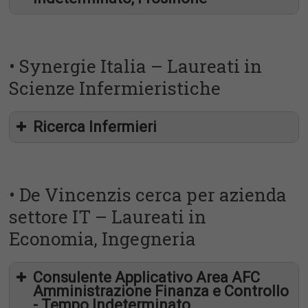
• Synergie Italia – Laureati in
Scienze Infermieristiche
DE VINCENZIS
Ricerca Infermieri
• De Vincenzis cerca per azienda
settore IT – Laureati in
Economia, Ingegneria
Consulente Applicativo Area AFC
Amministrazione Finanza e Controllo
PROGRAMMAZIONE PLC, NEL SETTORE
adifrosinonemds@gmail.com
- Tempo Indeterminato
DELL’AUTOMAZIONI, LINEE DI MONTAGGIO E/O