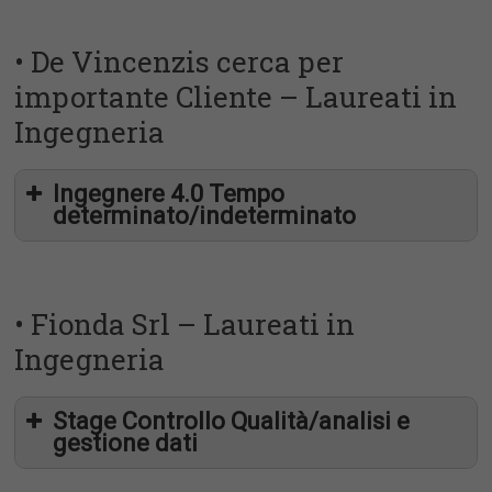
• De Vincenzis cerca per
importante Cliente – Laureati in
Ingegneria
Ingegnere 4.0 Tempo
Dovrà inoltre avere conoscenza nella programmazione
determinato/indeterminato
PLC e seguire la messa in servizio degli impianti progettati.
Titolo di Studio:
Diplomato o laureato Età massimo 45 anni.
• Fionda Srl – Laureati in
Buona conoscenza dell’INGLESE DISPONIBILITÀ AI VIAGGI
Ingegneria
TRASFERTE
Sede di lavoro: FROSINONE
Stage Controllo Qualità/analisi e
gestione dati
Si offre: