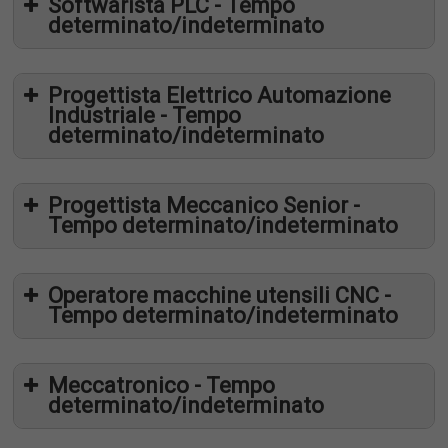
Softwarista PLC - Tempo
determinato/indeterminato
Progettista Elettrico Automazione
Industriale - Tempo
determinato/indeterminato
Progettista Meccanico Senior -
info@devincenzis.it
Tempo determinato/indeterminato
monia.tersigni@synergie-italia.it
Operatore macchine utensili CNC -
Tempo determinato/indeterminato
Meccatronico - Tempo
determinato/indeterminato