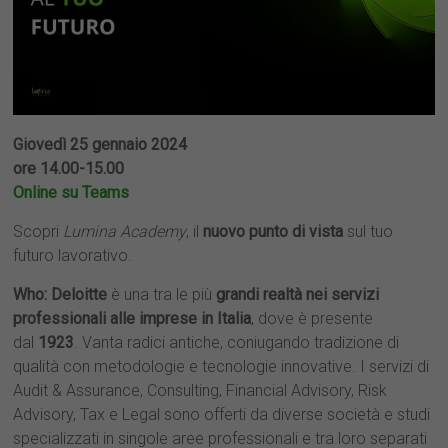
Giovedì 25 gennaio 2024
ore 14.00-15.00
Online su Teams
Scopri
Lumina Academy
, il
nuovo punto di vista
sul tuo
futuro lavorativo.
Who
: Deloitte
è una tra le più
grandi realtà nei servizi
professionali alle imprese in Italia
, dove è presente
dal
1923
. Vanta radici antiche, coniugando tradizione di
qualità con metodologie e tecnologie innovative. I servizi di
Audit & Assurance, Consulting, Financial Advisory, Risk
Advisory, Tax e Legal sono offerti da diverse società e studi
specializzati in singole aree professionali e tra loro separati