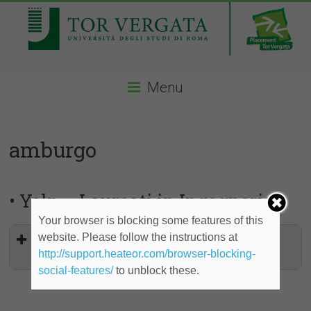
Menu
amburgo
• Yelp – Laureati in Ingegneria
Your browser is blocking some features of this
website. Please follow the instructions at
Junior Software Engineer - Web -
Tempo indeterminato (Amburgo)
http://support.heateor.com/browser-blocking-
social-features/
to unblock these.