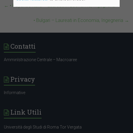
←
• Keyence Italia – Laureati in Economia, Ingegneria
• Bulgari – Laureati in Economia, Ingegneria
→
Contatti
AmminIstrazione Centrale – Macroaree
Privacy
Informative
Link Utili
Università degli Studi di Roma Tor Vergata