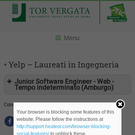
Menu
• Yelp – Laureati in Ingegneria
Junior Software Engineer - Web -
Tempo indeterminato (Amburgo)
Condividi
Your browser is blocking some features of this
website. Please follow the instructions at
http://support.heateor.com/browser-blocking-
social-features/
to unblock these.