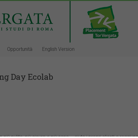
Opportunità
English Version
ing Day Ecolab
ù pulito, più sicuro e più sano – aiuta i propri clienti a raggiung