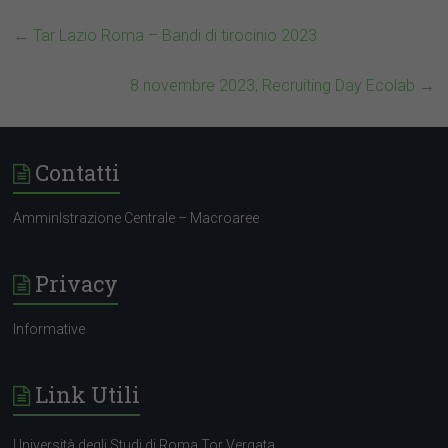
←
Tar Lazio Roma – Bandi di tirocinio 2023
8 novembre 2023, Recruiting Day Ecolab
→
Contatti
AmminIstrazione Centrale – Macroaree
Privacy
Informative
Link Utili
Università degli Studi di Roma Tor Vergata