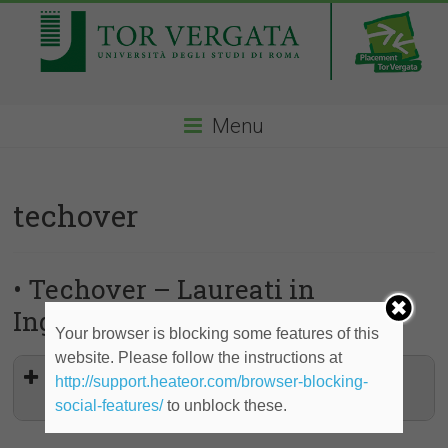
Menu
techover
• Techover – Laureati in
Ingegneria, Scienze
Your browser is blocking some features of this
website. Please follow the instructions at
ICT Consultant - Stage finalizzato
http://support.heateor.com/browser-blocking-
all'assunzione
social-features/
to unblock these.