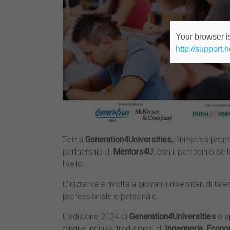
Your browser is
http://support.
Torna
Generation4Universities,
l’iniziativa pro
partnership di
Mentors4U
, con il patrocinio del
livello.
L’iniziativa è rivolta a giovani universitari di t
professionale e personale.
L’edizione 2024 di
Generation4Universities
è a
cinque indirizzi tradizionali di
Ingegneria, Econom