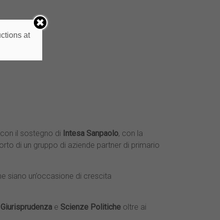
ctions at
 con il sostegno di
Intesa Sanpaolo
, con la
orto di un gruppo di aziende partner di primario
 che siano un’occasione di crescita
 Giurisprudenza
e
Scienze Politiche
oltre ai