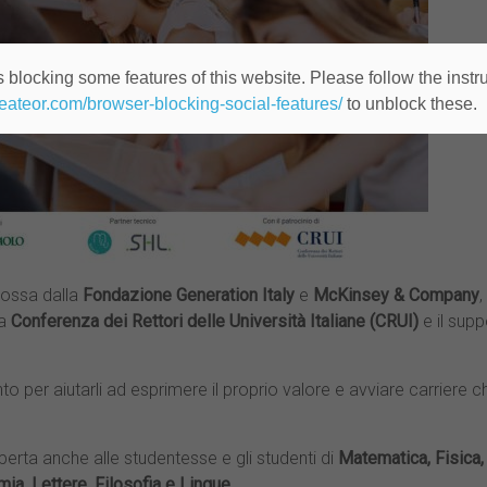
 blocking some features of this website. Please follow the instru
heateor.com/browser-blocking-social-features/
to unblock these.
mossa dalla
Fondazione Generation Italy
e
McKinsey & Company
,
la
Conferenza dei Rettori delle Università Italiane
(CRUI)
e il supp
alento per aiutarli ad esprimere il proprio valore e avviare carriere
perta anche alle studentesse e gli studenti di
Matematica, Fisica,
ia, Lettere, Filosofia e Lingue
.