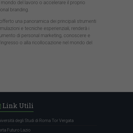
el mondo del lavoro o accelerare il proprio
onal branding.
offerto una panoramica dei principali strumenti
imulazioni e tecniche esperienziali, renderà i
trumento di personal marketing, conoscere e
l’ingresso o alla ricollocazione nel mondo del
Link Utili
iversità degli Studi di Roma Tor Vergata
rta Futuro Lazio