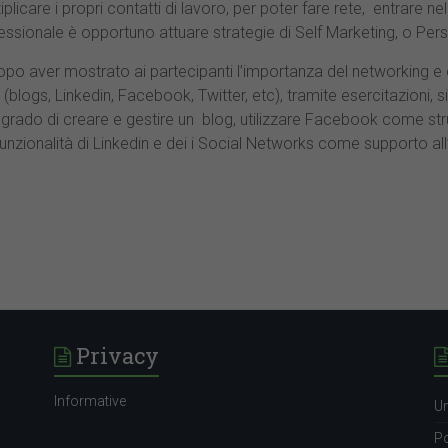
plicare i propri contatti di lavoro, per poter fare rete, entrare n
ssionale è opportuno attuare strategie di Self Marketing, o Pers
dopo aver mostrato ai partecipanti l’importanza del networking e 
(blogs, Linkedin, Facebook, Twitter, etc), tramite esercitazioni, s
n grado di creare e gestire un blog, utilizzare Facebook come s
funzionalità di Linkedin e dei i Social Networks come supporto al
Privacy
Informative
Un
Po