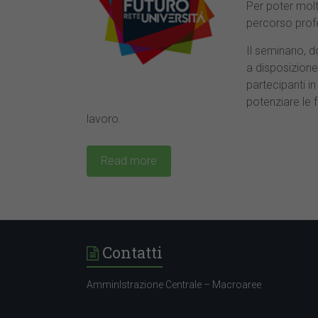
Per poter molti
percorso profe
Il seminario, 
a disposizione 
partecipanti i
potenziare le 
lavoro.
Read more
Contatti
AmminIstrazione Centrale – Macroaree