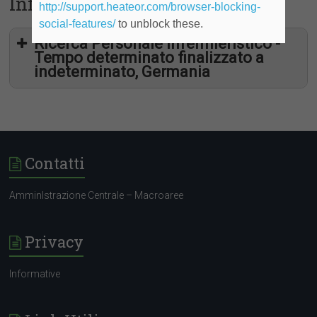
Infermieristiche)
http://support.heateor.com/browser-blocking-
social-features/
to unblock these.
Ricerca Personale Infermieristico -
Tempo determinato finalizzato a
indeterminato, Germania
Contatti
AmminIstrazione Centrale – Macroaree
Privacy
Informative