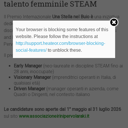
talento femminile STEAM
Il Premio Internazionale
Una Stella nel Buio è
una iniziativa
dedicata alla valorizzazione del talento femminile nelle
Your browser is blocking some features of this
discipline STEAM (Science, Technology, Engineering, Arts
website. Please follow the instructions at
and Mathematics) e istituito dall’Associazione Irini
http://support.heateor.com/browser-blocking-
Pervolaraki.
social-features/
to unblock these.
Il premio è articolato in
tre categorie
:
Early Manager
(neo-laureate in discipline STEAM fino ai
28 anni, inoccupate)
Visionary Manager
(imprenditrici operanti in Italia, di
qualsiasi età)
Driven Manager
(manager operanti in azienda, come
Quadri o Dirigenti, nel contesto italiano
Le candidature sono aperte dal 1° maggio al 31 luglio 2026
sul sito
www.associazioneirinipervolaraki.it