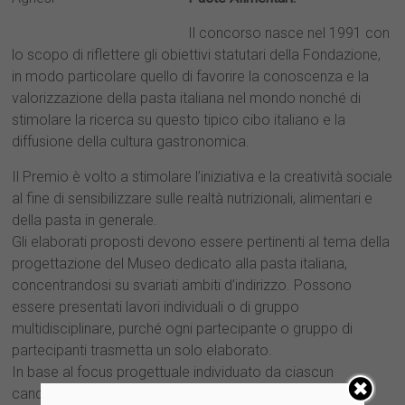
Il concorso nasce nel 1991 con
lo scopo di riflettere gli obiettivi statutari della Fondazione,
in modo particolare quello di favorire la conoscenza e la
valorizzazione della pasta italiana nel mondo nonché di
stimolare la ricerca su questo tipico cibo italiano e la
diffusione della cultura gastronomica.
Il Premio è volto a stimolare l’iniziativa e la creatività sociale
al fine di sensibilizzare sulle realtà nutrizionali, alimentari e
della pasta in generale.
Gli elaborati proposti devono essere pertinenti al tema della
progettazione del Museo dedicato alla pasta italiana,
concentrandosi su svariati ambiti d’indirizzo. Possono
essere presentati lavori individuali o di gruppo
multidisciplinare, purché ogni partecipante o gruppo di
partecipanti trasmetta un solo elaborato.
In base al focus progettuale individuato da ciascun
candidato, si riportano di seguito alcuni esempi al fine di