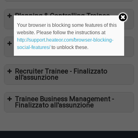
Planning & Controlling Trainee -
Finalizzato all'assunzione
Your browser is blocking some features of this
website. Please follow the instructions at
http://support.heateor.com/browser-blocking-
Procurement Department Trainee -
social-features/
to unblock these.
Finalizzato all'assunzione
Recruiter Trainee - Finalizzato
all'assunzione
Trainee Business Management -
Finalizzato all'assunzione