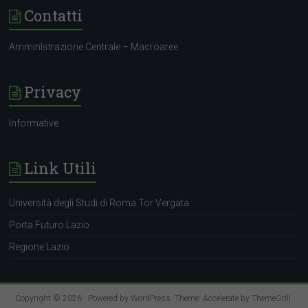
Contatti
AmminIstrazione Centrale – Macroaree
Privacy
Informative
Link Utili
Università degli Studi di Roma Tor Vergata
Porta Futuro Lazio
Regione Lazio
Copyright © 2026
. Powered by
WordPress
. Theme: Accelerate by
ThemeGrill
.