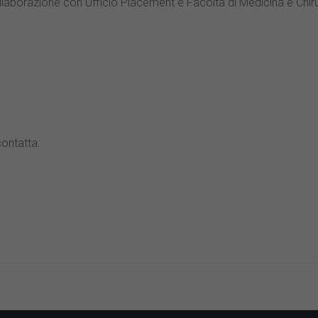
laborazione con Ufficio Placement e Facoltà di Medicina e Chirur
EM, TEM, XPS or AFM);
contatta:
or sputtering);
nt.