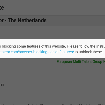
ze
or - The Netherlands
Multi Talent Group Health Care inco
 blocking some features of this website. Please follow the instru
heateor.com/browser-blocking-social-features/
to unblock these.
European Multi Talent Group 
ini