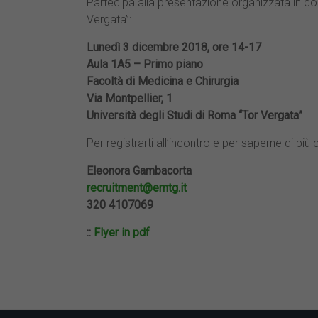
Partecipa alla presentazione organizzata in col
Vergata”:
Lunedì 3 dicembre 2018, ore 14-17
Aula 1A5 – Primo piano
Facoltà di Medicina e Chirurgia
Vacuüm systems;
Via Montpellier, 1
Optical setups;
Measurement systems (i.e. XRD, S
Università degli Studi di Roma “Tor Vergata”
Working in a cleanroom;
Lithography;
Per registrarti all’incontro e per saperne di più 
Materials deposition (i.e. CVD, PLD 
Etching;
Eleonora Gambacorta
Working in a production environme
recruitment@emtg.it
320 4107069
::
Flyer in pdf