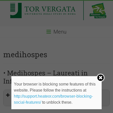
Menu
medihospes
• Medihospes – Laureati in
Infermieristica
Your browser is blocking some features of this
website. Please follow the instructions at
Assistenza sanitaria rivolta a
http://support.heateor.com/browser-blocking-
persone anziane, disabili (Asti)
social-features/
to unblock these.