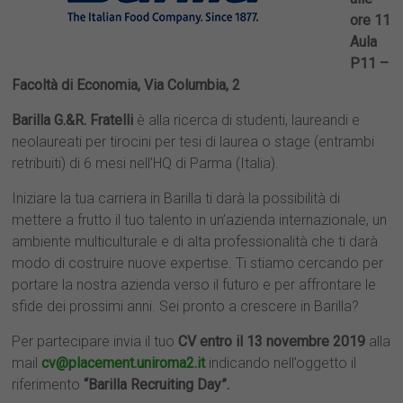
ore 11
Aula
P11 –
Facoltà di Economia, Via Columbia, 2
Barilla G.&R. Fratelli
è alla ricerca di studenti, laureandi e
neolaureati per tirocini per tesi di laurea o stage (entrambi
retribuiti) di 6 mesi nell’HQ di Parma (Italia).
Iniziare la tua carriera in Barilla ti darà la possibilità di
mettere a frutto il tuo talento in un’azienda internazionale, un
ambiente multiculturale e di alta professionalità che ti darà
modo di costruire nuove expertise. Ti stiamo cercando per
portare la nostra azienda verso il futuro e per affrontare le
cv@placement.uniroma2.it
sfide dei prossimi anni. Sei pronto a crescere in Barilla?
Per partecipare invia il tuo
CV
entro il 13 novembre 2019
alla
Proposte tirocini
N°
domanda di ammissione
mail
cv@placement.uniroma2.it
indicando nell’oggetto il
massimo
candidature
riferimento
“Barilla Recruiting Day”.
allegato
; ove possibile si richiede la
per