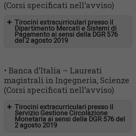
(Corsi specificati nell’avviso)
procurement
presso il Servizio Logistica e Servizi
Tirocini extracurriculari presso il
Dipartimento Mercati e Sistemi di
Pagamento ai sensi della DGR 576
del 2 agosto 2019
• Banca d’Italia – Laureati
magistrali in Ingegneria, Scienze
(Corsi specificati nell’avviso)
Tirocini extracurriculari presso il
Servizio Gestione Circolazione
Monetaria ai sensi della DGR 576 del
2 agosto 2019
almeno 105/110