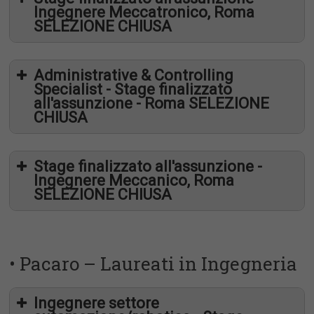
DEL SINGLE SUPERVISORY MECHANISM
Ingegnere Meccatronico, Roma
allegato
Proposta 5
– APPROFONDIMENTI
12
SELEZIONE CHIUSA
elenco degli esami
TRASVERSALI SUI PROFILI IT DEGLI
abstract
della tesi
INTERMEDIARI LSI VIGILATI
curriculum vitae
Administrative & Controlling
Specialist - Stage finalizzato
documento di identità
all'assunzione - Roma SELEZIONE
cv@placement.uniroma2.it
CHIUSA
domanda di ammissione
Stage finalizzato all'assunzione -
Ingegnere Meccanico, Roma
allegato
SELEZIONE CHIUSA
elenco degli esami
abstract della tesi
curriculum vitae
• Pacaro – Laureati in Ingegneria
documento di identità
Ingegnere settore