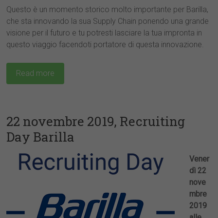
Questo è un momento storico molto importante per Barilla,
che sta innovando la sua Supply Chain ponendo una grande
visione per il futuro e tu potresti lasciare la tua impronta in
cv@placement.uniroma2.it
questo viaggio facendoti portatore di questa innovazione.
Read more
domanda di ammissione
allegato
esami sostenuti
abstract
tesi di laurea
22 novembre 2019, Recruiting
curriculum vitae
Day Barilla
documento di riconoscimento
Vener
dì 22
nove
mbre
2019
alle