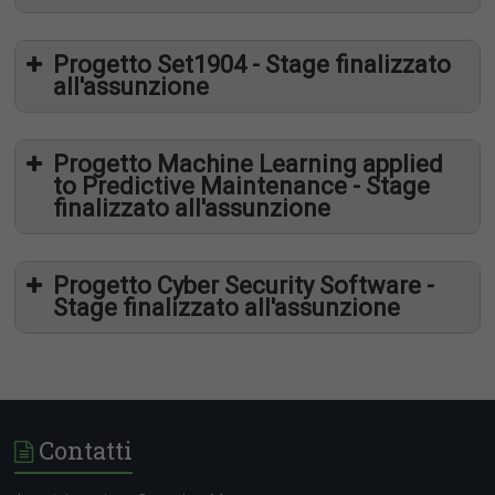
Progetto Set1904 - Stage finalizzato
all'assunzione
Artificial intelligence e Image Processing
Progetto Machine Learning applied
to Predictive Maintenance - Stage
finalizzato all'assunzione
www.mbdacareers.it
Progetto Cyber Security Software -
Stage finalizzato all'assunzione
www.mbdacareers.it
Contatti
www.mbdacareers.it