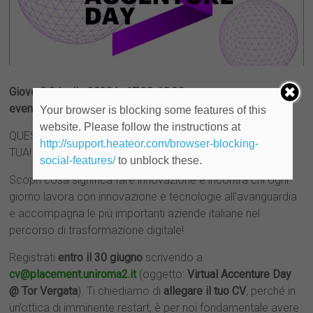
Giovedì 2 luglio 2020 h. 17:30-18:30
evento online
Your browser is blocking some features of this
website. Please follow the instructions at
QUEST’ANNO L’
ACCENTURE DAY
LO PORTIAMO A CASA
http://support.heateor.com/browser-blocking-
TUA!
social-features/
to unblock these.
Scopri cosa significa fare innovazione e incontra chi ogni
giorno lavora con innovazione e tecnologie all’avanguardia
e accompagna le più importanti aziende italiane nel
percorso di trasformazione digitale!
Registrati
entro il 30 giugno
scrivendo a
cv@placement.uniroma2.it
(oggetto:
Virtual Accenture Day
@ Tor Vergata
). Ti chiediamo di
allegare il tuo CV
, perché in
un’ottica di imminente restart, è per noi fondamentale avere