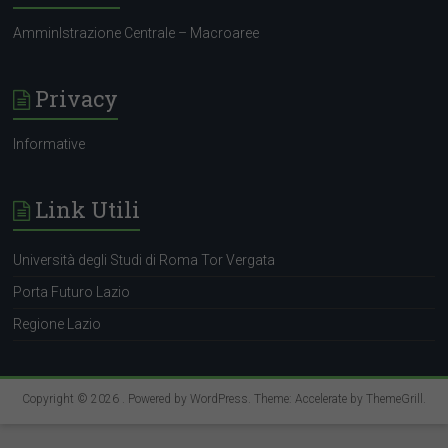
AmminIstrazione Centrale – Macroaree
Privacy
Informative
Link Utili
Java EE
Università degli Studi di Roma Tor Vergata
(Enterprise Edition)
Porta Futuro Lazio
Regione Lazio
Copyright © 2026
. Powered by
WordPress
. Theme: Accelerate by
ThemeGrill
.