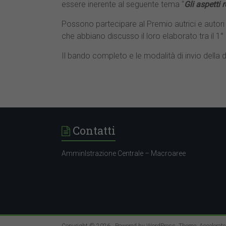
essere inerente al seguente tema “
Gli aspetti 
Possono partecipare al Premio autrici e autori 
che abbiano discusso il loro elaborato tra il 1
Il bando completo e le modalità di invio della
Contatti
AmminIstrazione Centrale – Macroaree