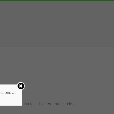
ctions at
à premiata una tesi di laurea magistrale a