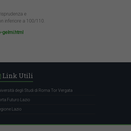
urisprudenza e
on inferiore a 100/110.
-gelmi.html
Link Utili
iversità degli Studi di Roma Tor Vergata
rta Futuro Lazio
gione Lazio