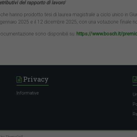
retributivi del rapporto di lavoro
”.
che hanno prodotto tesi di laurea magistrale a ciclo unico in Gi
° gennaio 2025 e il 12 dicembre 2025, con una votazione finale n
 documentazione sono disponibili su:
https://www.bosch.it/premio
Privacy
Informative
Un
Po
Re