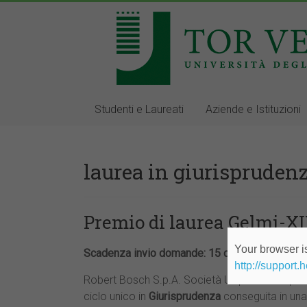
Studenti e Laureati
Aziende e Istituzioni
laurea in giurispruden
Premio di laurea Gelmi-XI
Your browser is
Scadenza invio domande: 15 dicembre 2025
http://support.
Robert Bosch S.p.A. Società Unipersonale prom
ciclo unico in
Giurisprudenza
conseguita in una 