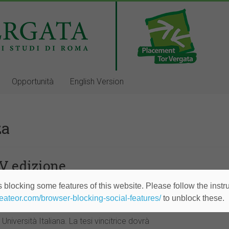
Opportunità
English Version
za
V edizione
 blocking some features of this website. Please follow the instru
heateor.com/browser-blocking-social-features/
to unblock these.
uove la XIV edizione del Premio di Laurea “Maurizio Gelmi”. Verr
Università Italiana. La tesi vincitrice dovrà