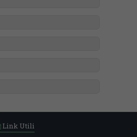
oltre all’aver partecipato a progetti rilevanti
Link Utili