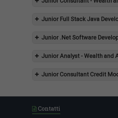
Junior Consultant - Wealth
Prometeia
Junior Full Stack Java Devel
Prometeia
Junior .Net Software Develo
Prometeia,
Junior Analyst - Wealth an
Junior Consultant Credit Mod
Laurea con ottimi voti in discipline scient
Costituirà titolo preferenziale aver matu
Prometeia
in ambito FinTech
Passione per lo sviluppo dei software e il
Supporto agli Specialist nello sviluppo di
Buona conoscenza dell’inglese. La conosc
Contatti