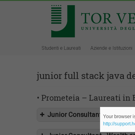
Studenti e Laureati
Aziende e Istituzioni
junior full stack java 
• Prometeia – Laureati in
Junior Consultant - Financi
Your browser is
http://support.