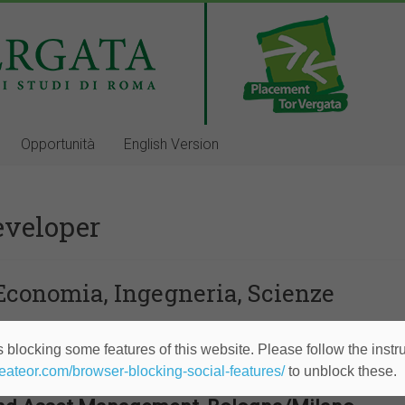
Opportunità
English Version
developer
 Economia, Ingegneria, Scienze
al Risk Management, Roma
 blocking some features of this website. Please follow the instru
heateor.com/browser-blocking-social-features/
to unblock these.