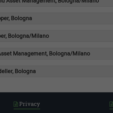
 and Asset Management, Bologna/Milano
oper, Bologna
per, Bologna/Milano
d Asset Management, Bologna/Milano
eller, Bologna
ifiche (informatica, ingegneria informatica, matematica, fisica)
rato esperienze e competenze in ambito DevOps e Cloud computing, 
 costante contributo all’innovazione completano il profilo
 applicativi per la finanza e il Risk Management
enza di una seconda lingua straniera è un plus
Privacy