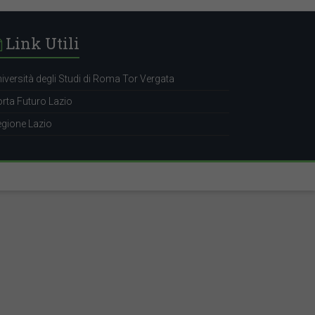
Link Utili
iversità degli Studi di Roma Tor Vergata
rta Futuro Lazio
gione Lazio