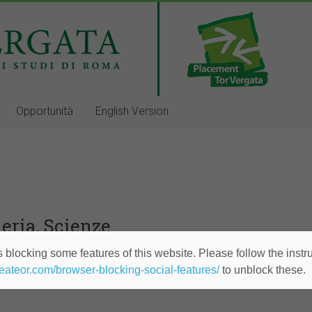
Opportunità
English Version
eria, Scienze
 blocking some features of this website. Please follow the instru
po indeterminato - Roma, Napoli, Trento
heateor.com/browser-blocking-social-features/
to unblock these.