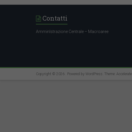
Contatti
AmminIstrazione Centrale – Macroaree
Copyright © 2026
. Powered by
WordPress
. Theme: Accelerat