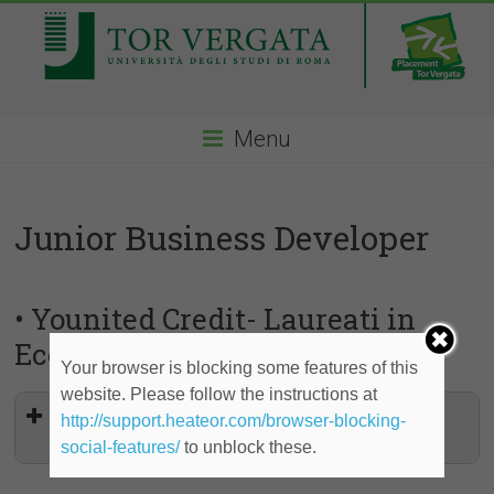
Menu
Junior Business Developer
• Younited Credit- Laureati in
Economia, Ingegneria, Scienze
Your browser is blocking some features of this
website. Please follow the instructions at
Junior Business Developer - Stage
http://support.heateor.com/browser-blocking-
finalizzato all'assunzione
social-features/
to unblock these.