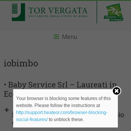
Menu
iobimbo
• Baby Service Srl – Laureati in
Economia
Your browser is blocking some features of this
website. Please follow the instructions at
http://support.heateor.com/browser-blocking-
Stage Amministrazione e Stage Ufficio
social-features/
to unblock these.
Acquisti