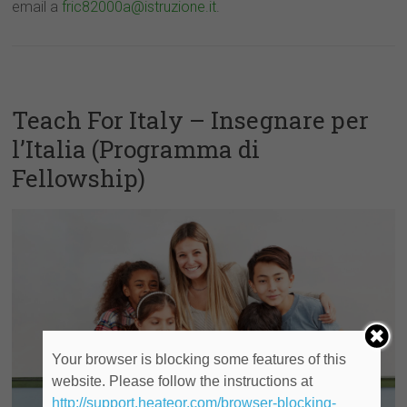
email a
fric82000a@istruzione.it
.
Teach For Italy – Insegnare per
l’Italia (Programma di
Fellowship)
Your browser is blocking some features of this
website. Please follow the instructions at
http://support.heateor.com/browser-blocking-