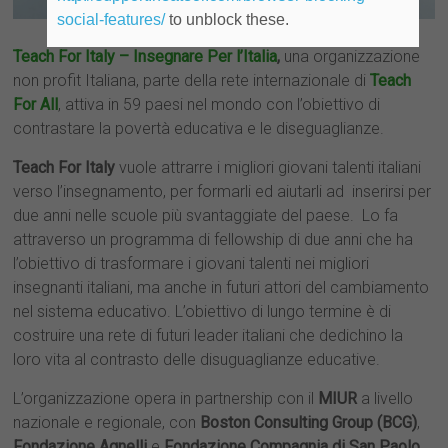
social-features/
to unblock these.
Teach For Italy – Insegnare Per l’Italia
,
una organizzazione
non profit Italiana, parte della rete internazionale di
Teach
For All
, attiva in 59 paesi nel mondo con l’obiettivo di
contrastare la povertà educativa e le diseguaglianze.
Teach For Italy
vuole attrarre i migliori giovani talenti italiani
verso l’insegnamento, per formarli ed aiutarli ad inserirsi per
due anni nelle scuole più svantaggiate del paese. Lo fa
attraverso un programma di fellowship di due anni che ha
l’obiettivo di trasformare i giovani talenti nei migliori
insegnanti italiani, ma anche in futuri attori del cambiamento
nel sistema educativo. L’obiettivo di lungo termine è di
costruire una rete di futuri leader italiani che dedichino la
loro vita al contrasto delle disuguaglianze educative.
L’organizzazione opera in partnership con il
MIUR
a livello
nazionale e regionale, con
Boston Consulting Group (BCG)
,
Fondazione Agnelli
e
Fondazione Compagnia di San Paolo
.