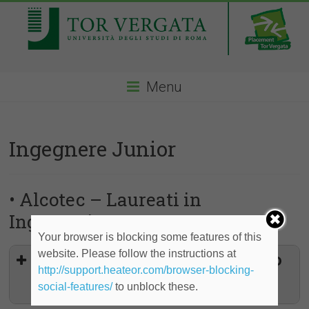
Menu
Ingegnere Junior
• Alcotec – Laureati in
Ingegneria
Your browser is blocking some features of this
website. Please follow the instructions at
Ingegnere Junior per affiancamento
http://support.heateor.com/browser-blocking-
al responsabile di zona nella
gestione delle attività - Stage
social-features/
to unblock these.