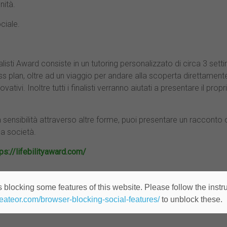
nità.
ciale.
nalisti Award consiste in un tutoring personalizzato di circa 3 
ness plan, oltre ad un viaggio per andare alla scoperta direttamente
ativi. Inoltre tutti i finalisti verranno aiutati a presentare il pr
ua sensibilità attraverso altre forme, puoi presentare un racconto 
la società.
tps://lifebilityaward.com/
 blocking some features of this website. Please follow the instru
heateor.com/browser-blocking-social-features/
to unblock these.