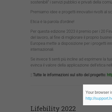
sostenibili” i servizi pubblici e privati della comu
Premiamo idee e progetti innovativi rivolti al so
Etica è la parola d’ordine!
Per questa edizione 2023 il premio per i 20 Fi
del lavoro, al fine di migliorare il proprio busi
Europea mette a disposizione per i progetti innov
internazionali.
Se invece ti senti più incline ad esprimere la t
evinca il valore della applicazione dell’etica nel
:: Tutte le informazioni sul sito del progetto:
ht
Your browser is
http://support.
Lifebility 2022