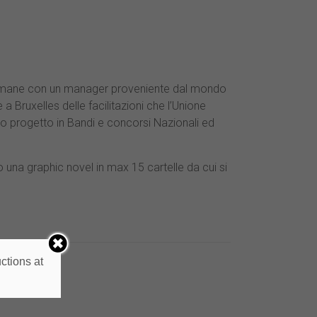
settimane con un manager proveniente dal mondo
 a Bruxelles delle facilitazioni che l’Unione
oprio progetto in Bandi e concorsi Nazionali ed
o una graphic novel in max 15 cartelle da cui si
ctions at