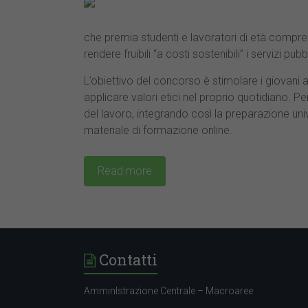
che premia studenti e lavoratori di età compresa 
rendere fruibili “a costi sostenibili” i servizi pub
L’obiettivo del concorso è stimolare i giovani a
applicare valori etici nel proprio quotidiano. Pe
del lavoro, integrando così la preparazione univ
materiale di formazione online.
Read more
Contatti
AmminIstrazione Centrale – Macroaree