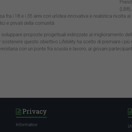
Prende
(LB8)
fra i 18 e i 35 anni con un’idea innovativa e realistica rivolta al
blici e privati della comunità.
 sviluppare proposte progettuali indirizzate al miglioramento della
r sostenere questo obiettivo Lifebility ha scelto di premiare i più
ersitaria con un ponte fra scuola e lavoro; ai giovani partecipant
Privacy
Informative
Un