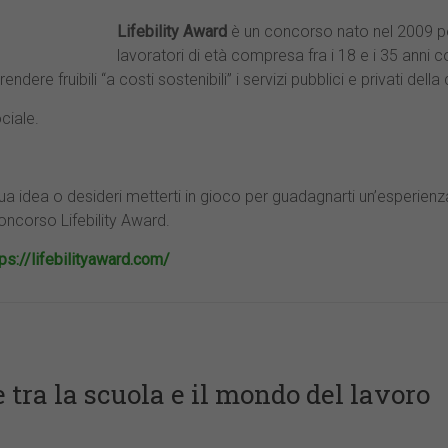
Lifebility Award
è un concorso nato nel 2009 p
lavoratori di età compresa fra i 18 e i 35 anni co
ndere fruibili “a costi sostenibili” i servizi pubblici e privati dell
ciale.
a tua idea o desideri metterti in gioco per guadagnarti un’esperien
oncorso Lifebility Award.
tps://lifebilityaward.com/
e tra la scuola e il mondo del lavoro