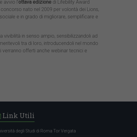
 avvio l’
ottava edizione
di Lifebility Award
, concorso nato nel 2009 per volontà dei Lions,
 sociale e in grado di migliorare, semplificare e
 vivibilità in senso ampio, sensibilizzandoli ad
 meritevoli tra di loro, introducendoli nel mondo
i verranno offerti anche webinar tecnici e
Link Utili
iversità degli Studi di Roma Tor Vergata