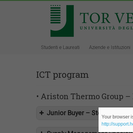
Studenti e Laureati
Aziende e Istituzioni
ICT program
• Ariston Thermo Group – 
Junior Buyer – Steel & Packa
Your browser is
http://support.