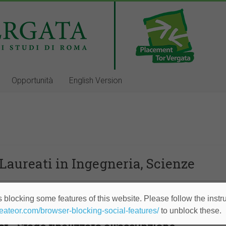
Opportunità
English Version
Laureati in Ingegneria, Scienze
ging Components - Stage finalizzato all'assu
 blocking some features of this website. Please follow the instru
heateor.com/browser-blocking-social-features/
to unblock these.