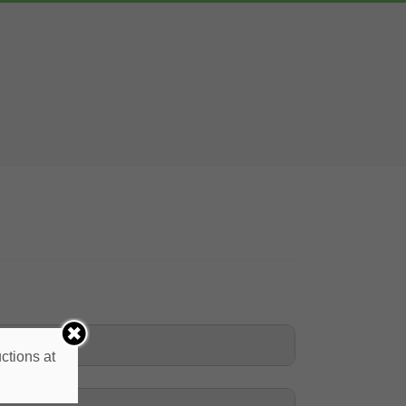
nzione
ctions at