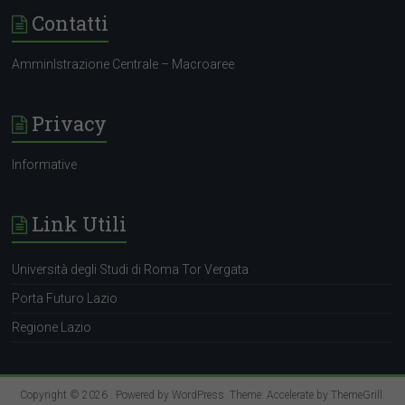
Contatti
jessica.piretti@eng.it
AmminIstrazione Centrale – Macroaree
Privacy
Informative
jessica.piretti@eng.it
Link Utili
jessica.piretti@eng.it
www.eng.it
Università degli Studi di Roma Tor Vergata
Porta Futuro Lazio
Regione Lazio
Copyright © 2026
. Powered by
WordPress
. Theme: Accelerate by
ThemeGrill
.