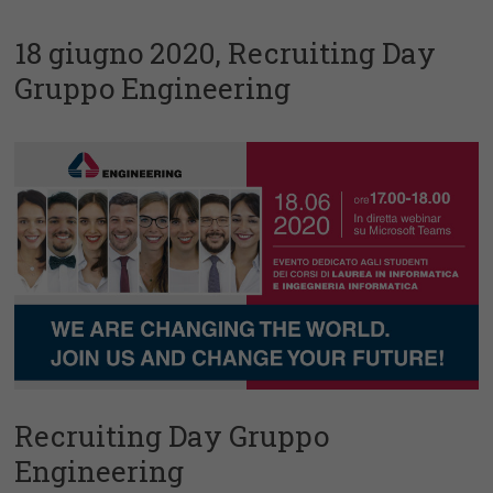
18 giugno 2020, Recruiting Day
Gruppo Engineering
http://placement.uniroma2.it/?p=19339
https://uniroma2.jobteaser.com/it/job-offers/7624064-
engineering-ingegneria-informatica-engineering-human-
experience-management-academy
Recruiting Day Gruppo
Engineering