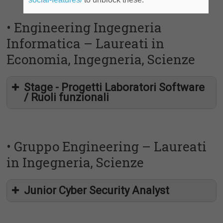
• Engineering Ingegneria
Informatica – Laureati in
Economia, Ingegneria, Scienze
Stage - Progetti Laboratori Software
/ Ruoli funzionali
• Gruppo Engineering – Laureati
in Ingegneria, Scienze
Junior Cyber Security Analyst