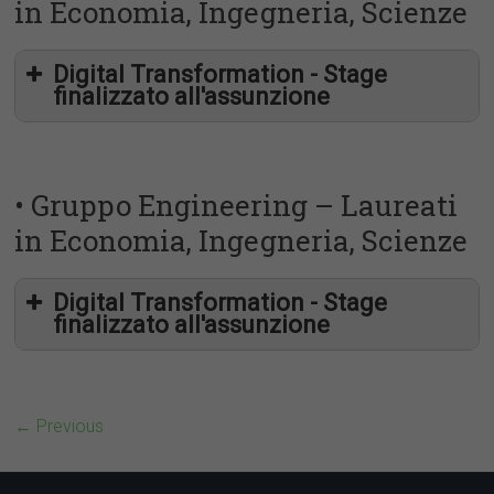
in Economia, Ingegneria, Scienze
chiara.scaramella@eng.it
Engineering Ingegneria Informatica
Digital Transformation - Stage
finalizzato all'assunzione
Informatica
vincenzo.dauciello@eng.it
Ingegneria Informatica
Statistica
Matematica
• Gruppo Engineering – Laureati
in Economia, Ingegneria, Scienze
Digital Transformation - Stage
finalizzato all'assunzione
← Previous