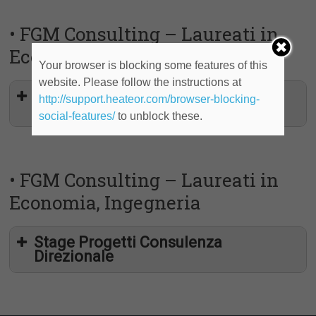
• FGM Consulting – Laureati in
Economia, Ingegneria
Your browser is blocking some features of this
website. Please follow the instructions at
Stage Progetti Consulenza
http://support.heateor.com/browser-blocking-
Direzionale
social-features/
to unblock these.
• FGM Consulting – Laureati in
Economia, Ingegneria
Stage Progetti Consulenza
Direzionale