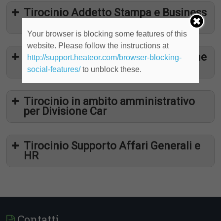
Tirocinio Addetto Stampa e Business
Communication Divisione Moto
Your browser is blocking some features of this
website. Please follow the instructions at
Tirocinio Sales Department Divisione
http://support.heateor.com/browser-blocking-
Moto
social-features/
to unblock these.
Tirocinio in ambito amministrativo
per Divisione Car
Tirocinio Supporto Affari Generali e
HR
Contatti