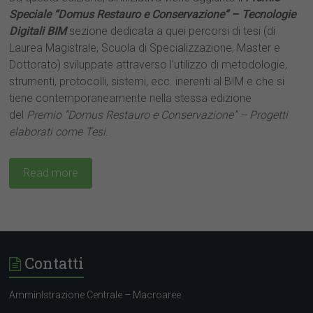
Speciale “Domus Restauro e Conservazione” – Tecnologie
Digitali BIM
sezione dedicata a quei percorsi di tesi (di
Laurea Magistrale, Scuola di Specializzazione, Master e
Dottorato) sviluppate attraverso l’utilizzo di metodologie,
strumenti, protocolli, sistemi, ecc. inerenti al BIM e che si
tiene contemporaneamente nella stessa edizione
del
Premio
“Domus Restauro e Conservazione” – Progetti
elaborati come Tesi
.
Read more
Contatti
AmminIstrazione Centrale – Macroaree