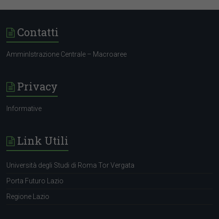
Contatti
AmminIstrazione Centrale – Macroaree
selezione@cooplameridiana.it
www.cooplameridiana.it
Privacy
Informative
Link Utili
Università degli Studi di Roma Tor Vergata
Porta Futuro Lazio
Regione Lazio