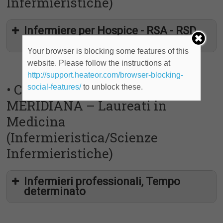
Infermieristiche)
Infermiere per Hospice - RSA - RSD,
Monza
Your browser is blocking some features of this
website. Please follow the instructions at
http://support.heateor.com/browser-blocking-
• Cooperativa Sociale LA
social-features/
to unblock these.
MERIDIANA – Laureati in
Medicina
(Infermieristica/Scienze
Infermieristiche)
Infermieri professionali, Tempo
determinato