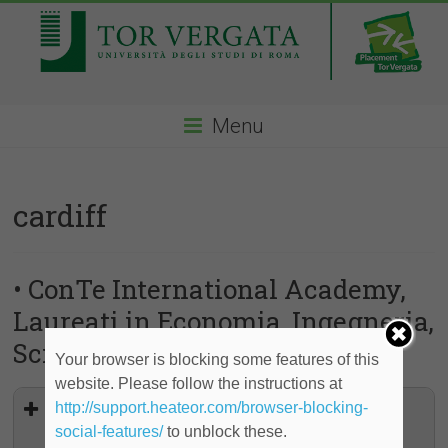
Menu
cardiff
• ConTe International Academy,
Laureati in Economia, Ingegneria,
Scienze
Your browser is blocking some features of this
website. Please follow the instructions at
International Data Analyst - Tempo
http://support.heateor.com/browser-blocking-
determinato finalizzato
social-features/
to unblock these.