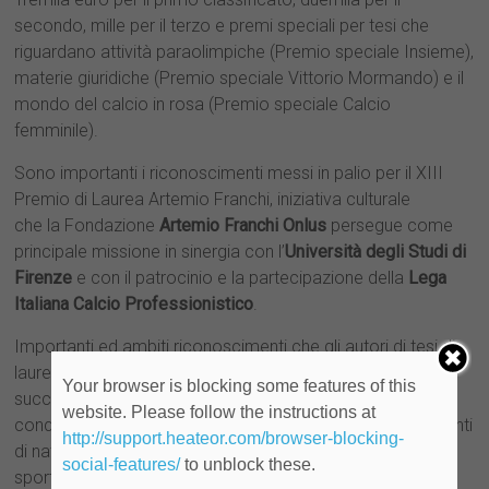
secondo, mille per il terzo e premi speciali per tesi che
riguardano attività paraolimpiche (Premio speciale Insieme),
materie giuridiche (Premio speciale Vittorio Mormando) e il
mondo del calcio in rosa (Premio speciale Calcio
femminile).
Sono importanti i riconoscimenti messi in palio per il XIII
Premio di Laurea Artemio Franchi, iniziativa culturale
che la Fondazione
Artemio Franchi Onlus
persegue come
principale missione in sinergia con l’
Università degli Studi di
Firenze
e con il patrocinio e la partecipazione della
Lega
Italiana Calcio Professionistico
.
Importanti ed ambiti riconoscimenti che gli autori di tesi di
laurea, conseguita presso le Università Italiane
Your browser is blocking some features of this
successivamente al 1° agosto 2016, cercheranno di
website. Please follow the instructions at
conquistare misurandosi su tematiche riguardanti argomenti
http://support.heateor.com/browser-blocking-
di natura giuridica, economica, sociale e di medicina
social-features/
to unblock these.
sportiva afferenti le società sportive e l’attività sportiva in