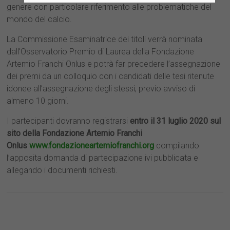
genere con particolare riferimento alle problematiche del
mondo del calcio.
La Commissione Esaminatrice dei titoli verrà nominata
dall’Osservatorio Premio di Laurea della Fondazione
Artemio Franchi Onlus e potrà far precedere l’assegnazione
dei premi da un colloquio con i candidati delle tesi ritenute
idonee all’assegnazione degli stessi, previo avviso di
almeno 10 giorni.
I partecipanti dovranno registrarsi
entro il 31 luglio 2020 sul
sito della Fondazione Artemio Franchi
Onlus
www.fondazioneartemiofranchi.org
compilando
l’apposita domanda di partecipazione ivi pubblicata e
allegando i documenti richiesti.