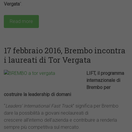
Vergata
“.
Read more
17 febbraio 2016, Brembo incontra
i laureati di Tor Vergata
LIFT, il programma
www.brembo.com/it/carriere/posizioni-
internazionale di
aperte
Brembo per
costruire la leadership di domani
“
Leaders’ International Fast Track
” significa per Brembo
dare la possibilità a giovani neolaureati di
crescere all’interno dell’azienda e contribuire a renderla
sempre più competitiva sul mercato.