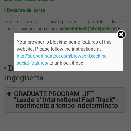
::
Brocuhre del corso
Le domande di ammissione possono essere fatte o tramite
il sito o inviando una mail a
academy.tech@it.experis.com
.
Your browser is blocking some features of this
website. Please follow the instructions at
http://support.heateor.com/browser-blocking-
social-features/
to unblock these.
• Brembo – Laureati in
Ingegneria
GRADUATE PROGRAM LIFT -
“Leaders’ International Fast Track” -
Inserimento a tempo indeterminato