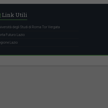
Link Utili
iversità degli Studi di Roma Tor Vergata
rta Futuro Lazio
gione Lazio