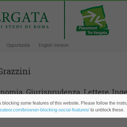
Opportunità
English Version
Grazzini
onomia, Giurisprudenza, Lettere, Ing
 blocking some features of this website. Please follow the instru
ni” 2019 per Stage in una delle Associate Ass
heateor.com/browser-blocking-social-features/
to unblock these.