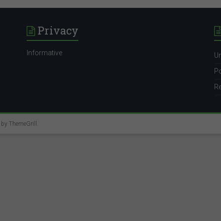
Privacy
Informative
Un
Po
Re
e by
ThemeGrill
.