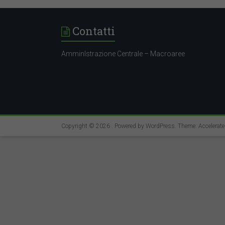
Contatti
AmminIstrazione Centrale – Macroaree
Copyright © 2026
. Powered by
WordPress
. Theme: Accelerat