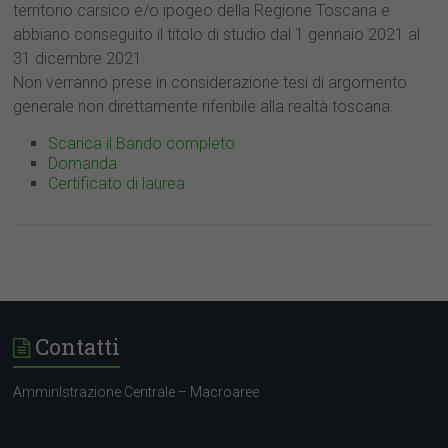
territorio carsico e/o ipogeo della Regione Toscana e
abbiano conseguito il titolo di studio dal 1 gennaio 2021 al
31 dicembre 2021.
Non verranno prese in considerazione tesi di argomento
generale non direttamente riferibile alla realtà toscana.
Scarica il Bando completo
Domanda
Certificato di laurea
Contatti
AmminIstrazione Centrale – Macroaree