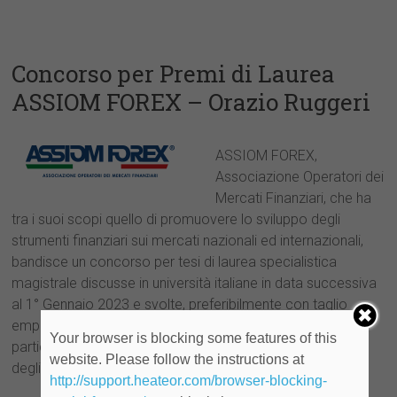
Concorso per Premi di Laurea
ASSIOM FOREX – Orazio Ruggeri
ASSIOM FOREX,
Associazione Operatori dei
Mercati Finanziari, che ha
tra i suoi scopi quello di promuovere lo sviluppo degli
strumenti finanziari sui mercati nazionali ed internazionali,
bandisce un concorso per tesi di laurea specialistica
magistrale discusse in università italiane in data successiva
al 1° Gennaio 2023 e svolte, preferibilmente con taglio
empirico, su argomenti riguardanti i mercati finanziari, con
Your browser is blocking some features of this
particolare riferimento all’innovazione e alla valutazione
website. Please follow the instructions at
degli strumenti finanziari.
http://support.heateor.com/browser-blocking-